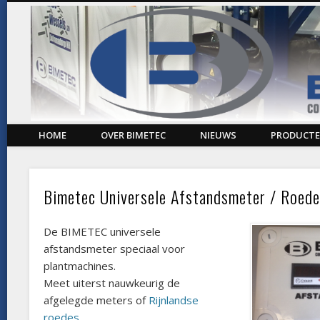
CONSTRUCTION, INNOVATION & ENGINEERING
HOME
OVER BIMETEC
NIEUWS
PRODUCT
Bimetec Universele Afstandsmeter / Roede
De BIMETEC universele
afstandsmeter speciaal voor
plantmachines.
Meet uiterst nauwkeurig de
afgelegde meters of
Rijnlandse
roedes
.